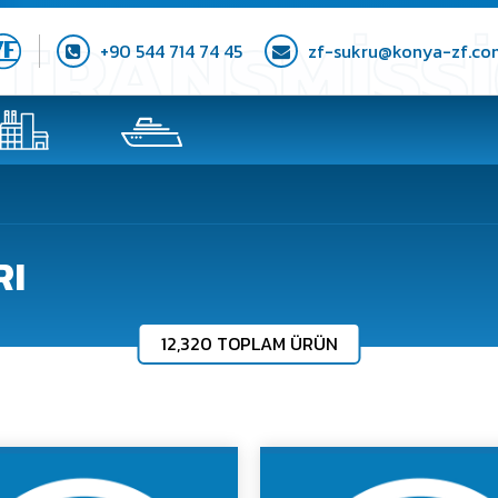
+90 544 714 74 45
zf-sukru@konya-zf.co
RI
12,320 TOPLAM ÜRÜN