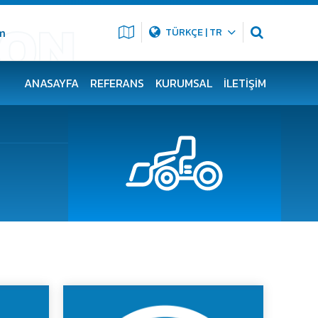
m
TÜRKÇE | TR
ANASAYFA
REFERANS
KURUMSAL
İLETIŞIM