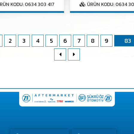
RÜN KODU: 0634 303 417
ÜRÜN KODU: 0634 30
2
3
4
5
6
7
8
9
83