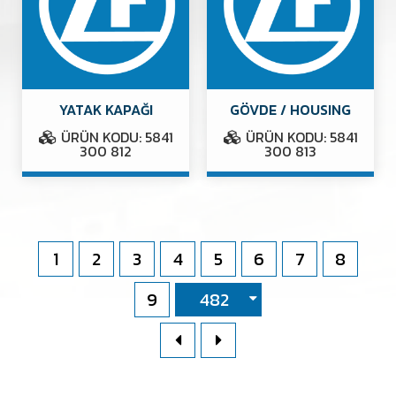
YATAK KAPAĞI
GÖVDE / HOUSING
ÜRÜN KODU: 5841
ÜRÜN KODU: 5841
300 812
300 813
1
2
3
4
5
6
7
8
9
482