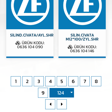
SİLİND.CİVATA/AYL.SHR
SİLİN.CİVATA
M12*100/ZYL.SHR
ÜRÜN KODU:
0636 104 090
ÜRÜN KODU:
0636 104 146
1
2
3
4
5
6
7
8
9
124