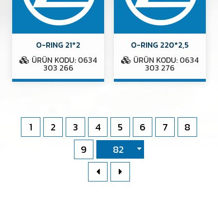
O-RING 21*2
O-RING 220*2,5
ÜRÜN KODU: 0634
ÜRÜN KODU: 0634
303 266
303 276
1
2
3
4
5
6
7
8
9
82