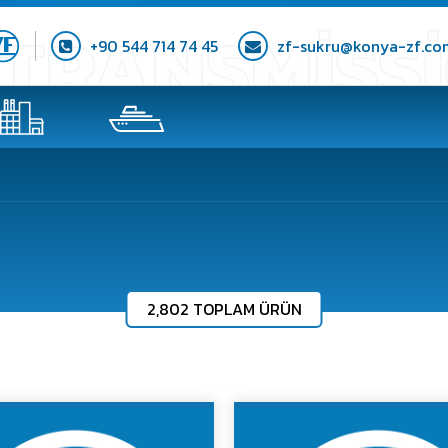
+90 544 714 74 45
zf-sukru@konya-zf.co
2,802 TOPLAM ÜRÜN