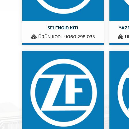
SELENOİD KİTİ
*#ZF
ÜRÜN KODU: 1060 298 035
ÜR