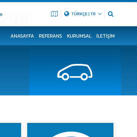
m
TÜRKÇE | TR
ANASAYFA
REFERANS
KURUMSAL
İLETIŞIM