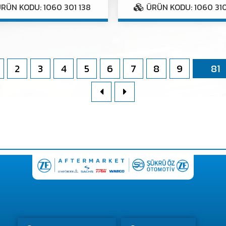
RÜN KODU: 1060 301 138
ÜRÜN KODU: 1060 31
2
3
4
5
6
7
8
9
81