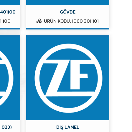
0401100
GÖVDE
1 100
ÜRÜN KODU: 1060 301 101
3 023)
DIŞ LAMEL