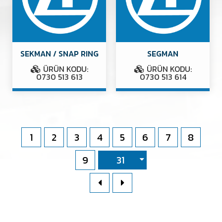
SEKMAN / SNAP RING
SEGMAN
ÜRÜN KODU:
ÜRÜN KODU:
0730 513 613
0730 513 614
1
2
3
4
5
6
7
8
9
31