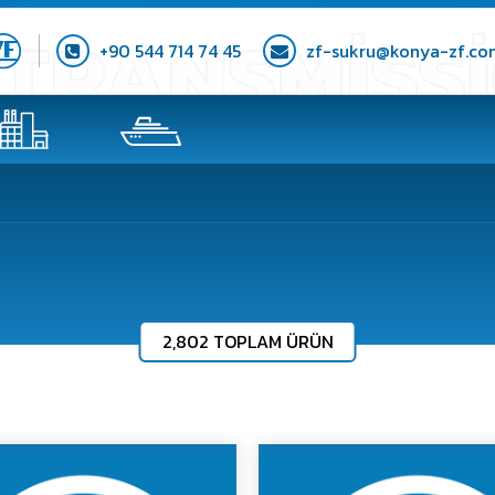
+90 544 714 74 45
zf-sukru@konya-zf.co
2,802 TOPLAM ÜRÜN