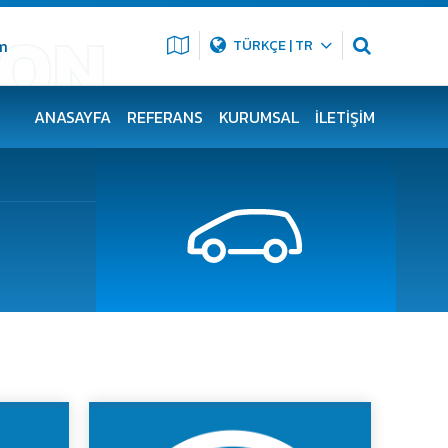
m
TÜRKÇE | TR
ANASAYFA
REFERANS
KURUMSAL
İLETIŞIM