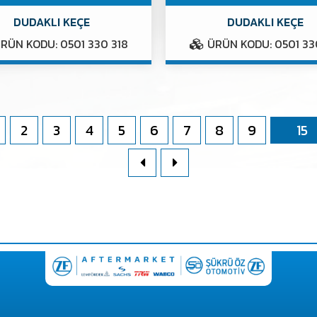
DUDAKLI KEÇE
DUDAKLI KEÇE
RÜN KODU: 0501 330 318
ÜRÜN KODU: 0501 33
2
3
4
5
6
7
8
9
15