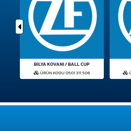
AMA
BİLYA KOVANI / BALL CUP
2
ÜRÜN KODU 0501 311 506
Ü