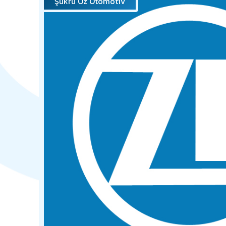
Şükrü Öz Otomotiv