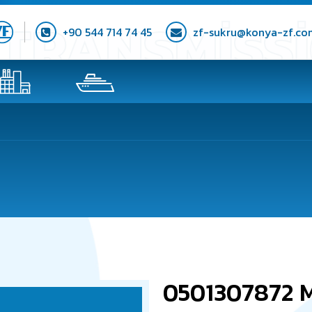
+90 544 714 74 45
zf-sukru@konya-zf.co
0501307872 