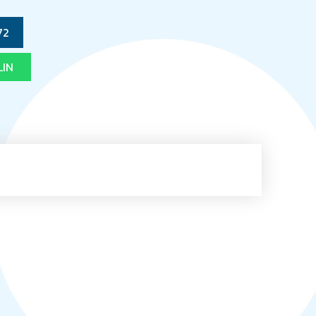
72
LIN