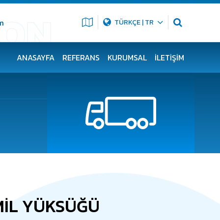
m
TÜRKÇE | TR
ANASAYFA
REFERANS
KURUMSAL
İLETIŞIM
MİL YÜKSÜĞÜ