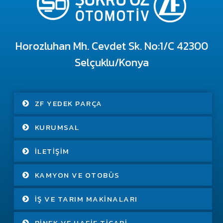
Horozluhan Mh. Cevdet Sk. No:1/C 42300
Selçuklu/Konya
ZF YEDEK PARÇA
KURUMSAL
İLETIŞIM
KAMYON VE OTOBÜS
İŞ VE TARIM MAKINALARI
BINEK VE HAFIF TICARI