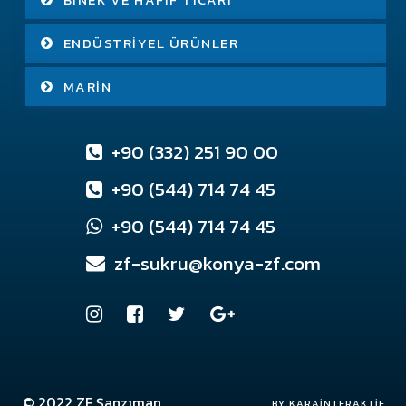
ENDÜSTRIYEL ÜRÜNLER
MARIN
+90 (332) 251 90 00
+90 (544) 714 74 45
+90 (544) 714 74 45
zf-sukru@konya-zf.com
© 2022
ZF Şanzıman
Konya Web Tasarım