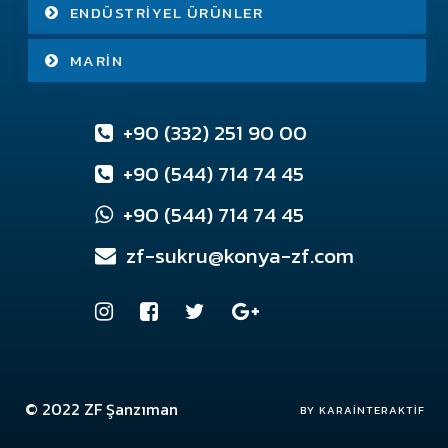
ENDÜSTRIYEL ÜRÜNLER
MARIN
+90 (332) 251 90 00
+90 (544) 714 74 45
+90 (544) 714 74 45
zf-sukru@konya-zf.com
© 2022
ZF Şanzıman
Konya Web Tasarım