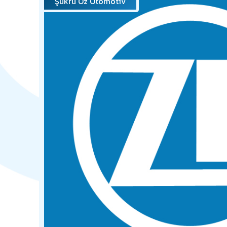
Şükrü Öz Otomotiv