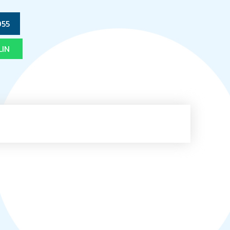
055
LIN