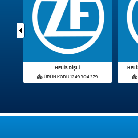
R
HELİS DİŞLİ
HELİS
ÜRÜN KODU 1249 304 279
Ü
0