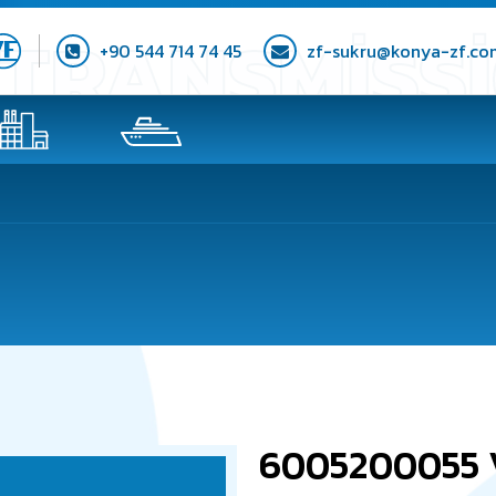
+90 544 714 74 45
zf-sukru@konya-zf.co
6005200055 