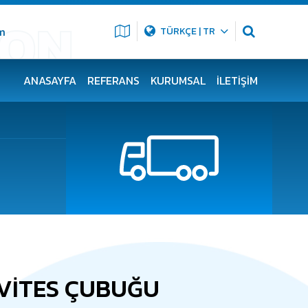
m
TÜRKÇE | TR
ANASAYFA
REFERANS
KURUMSAL
İLETIŞIM
VİTES ÇUBUĞU