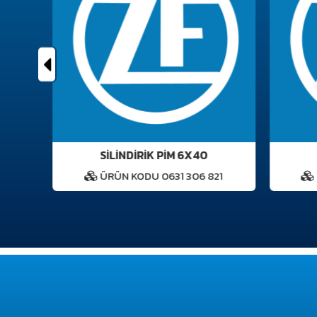
G
SİLİNDİRİK PİM 6X40
4
ÜRÜN KODU 0631 306 821
Ü