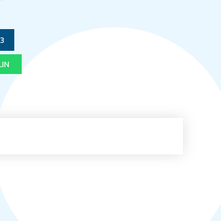
T
03
LIN