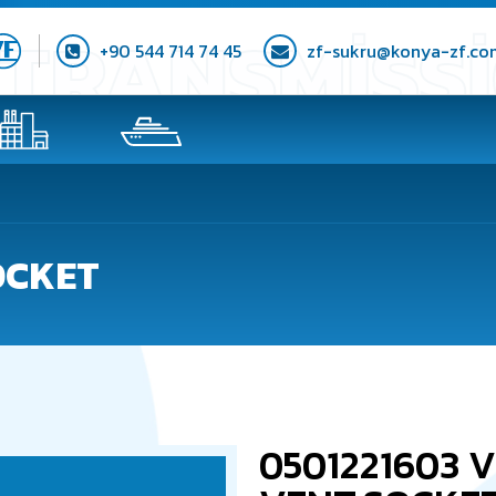
+90 544 714 74 45
zf-sukru@konya-zf.co
OCKET
0501221603 V