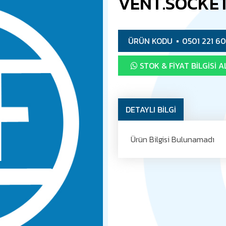
VENT.SOCKE
ÜRÜN KODU
0501 221 6
STOK & FIYAT BILGISI A
DETAYLI BİLGİ
Ürün Bilgisi Bulunamadı