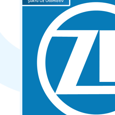
Şükrü Öz Otomotiv