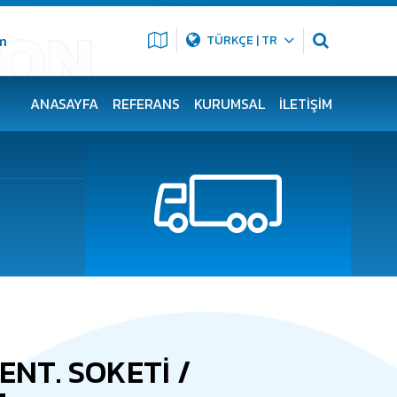
m
TÜRKÇE | TR
ANASAYFA
REFERANS
KURUMSAL
İLETIŞIM
ENT. SOKETİ /