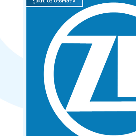
Şükrü Öz Otomotiv