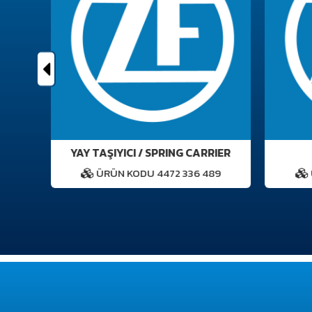
YAY TAŞIYICI / SPRING CARRIER
2
ÜRÜN KODU 4472 336 489
Ü