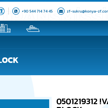
+90 544 714 74 45
zf-sukru@konya-zf.co
BLOCK
0501219312 !