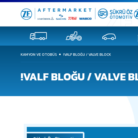
KAMYON VE OTOBÜS
!VALF BLOĞU / VALVE BLOCK
!VALF BLOĞU / VALVE 