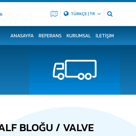
m
TÜRKÇE | TR
ANASAYFA
REFERANS
KURUMSAL
İLETIŞIM
VALF BLOĞU / VALVE