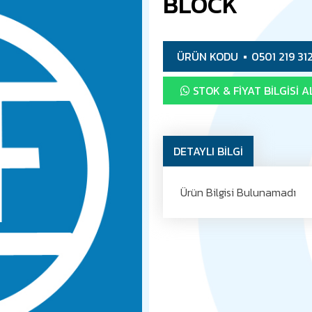
BLOCK
ÜRÜN KODU
0501 219 31
STOK & FIYAT BILGISI A
DETAYLI BİLGİ
Ürün Bilgisi Bulunamadı