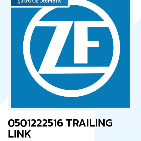
Şükrü Öz Otomotiv
0501222516 TRAILING
LINK