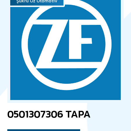
Şükrü Öz Otomotiv
0501307306 TAPA