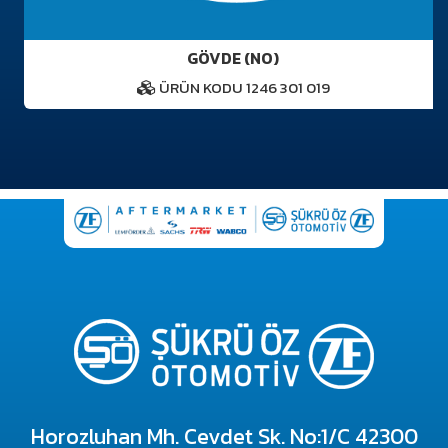
GÖVDE (NO)
ÜRÜN KODU 1246 301 019
Horozluhan Mh. Cevdet Sk. No:1/C 42300