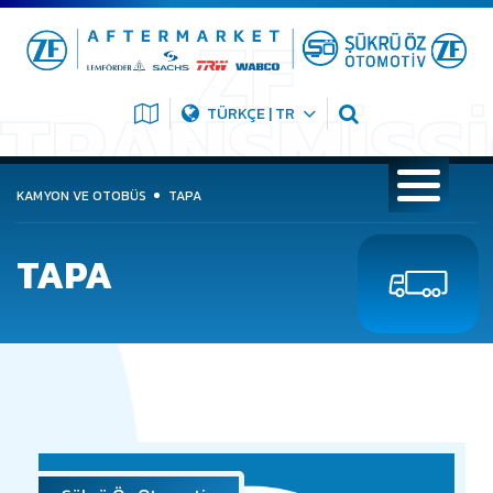
TÜRKÇE | TR
KAMYON VE OTOBÜS
TAPA
TAPA