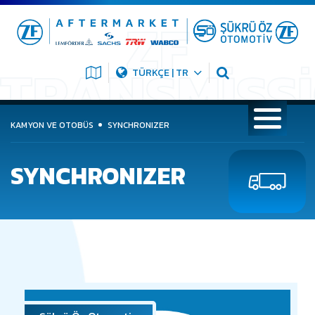
TÜRKÇE | TR
KAMYON VE OTOBÜS
SYNCHRONIZER
SYNCHRONIZER