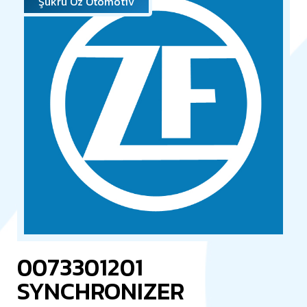
Şükrü Öz Otomotiv
0073301201
SYNCHRONIZER