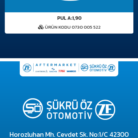
PUL A:1,90
ÜRÜN KODU 0730 005 522
Horozluhan Mh. Cevdet Sk. No:1/C 42300