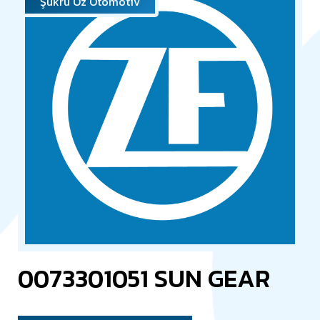
Şükrü Öz Otomotiv
0073301051 SUN GEAR