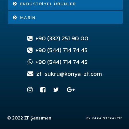
ENDÜSTRIYEL ÜRÜNLER
MARIN
+90 (332) 251 90 00
+90 (544) 714 74 45
+90 (544) 714 74 45
zf-sukru@konya-zf.com
© 2022
ZF Şanzıman
Konya Web Tasarım