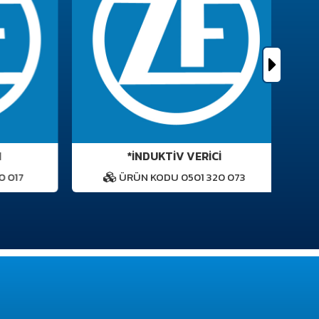
*İNDUKTİV VERİCİ
 017
ÜRÜN KODU 0501 320 073