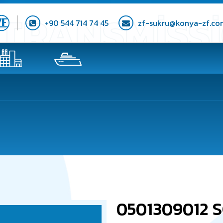
+90 544 714 74 45
zf-sukru@konya-zf.co
0501309012 