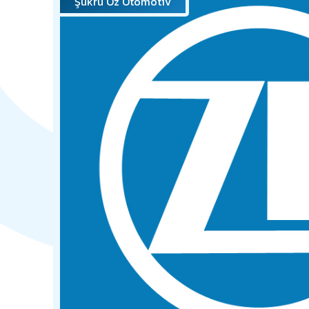
Şükrü Öz Otomotiv