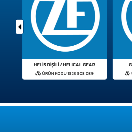
HELİS DİŞİLİ / HELICAL GEAR
GS
0
ÜRÜN KODU 1323 303 039
Ü