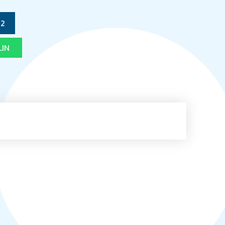
12
LIN