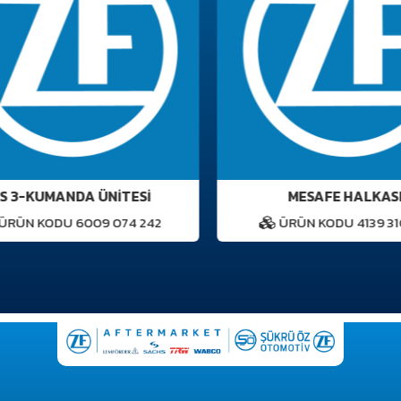
 3-KUMANDA ÜNİTESİ
MESAFE HALKASI
RÜN KODU 6009 074 242
ÜRÜN KODU 4139 310