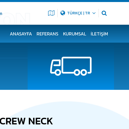
m
TÜRKÇE | TR
ANASAYFA
REFERANS
KURUMSAL
İLETIŞIM
SCREW NECK