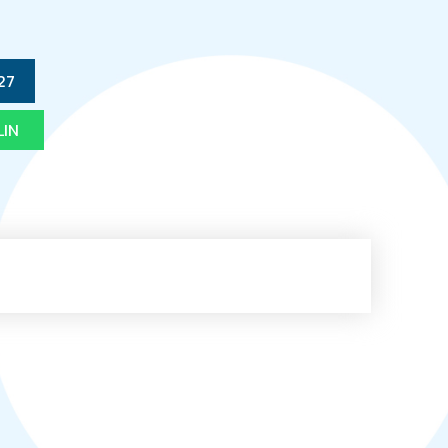
27
LIN