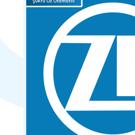
Şükrü Öz Otomotiv