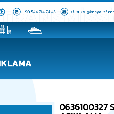
+90 544 714 74 45
zf-sukru@konya-zf.co
ÇIKLAMA
0636100327 