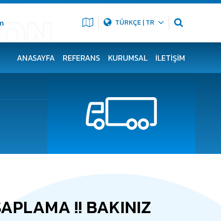
m
TÜRKÇE | TR
ANASAYFA
REFERANS
KURUMSAL
İLETIŞIM
SAPLAMA !! BAKINIZ