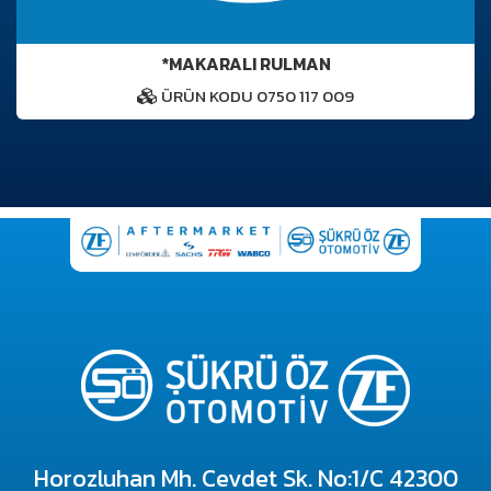
*MAKARALI RULMAN
ÜRÜN KODU 0750 117 009
Horozluhan Mh. Cevdet Sk. No:1/C 42300