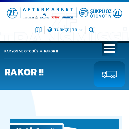
TÜRKÇE | TR
KAMYON VE OTOBÜS
RAKOR !!
RAKOR !!