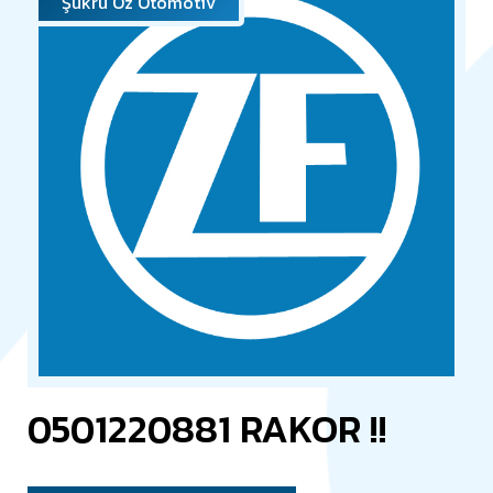
Şükrü Öz Otomotiv
0501220881 RAKOR !!