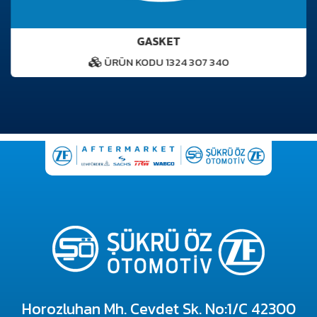
GASKET
ÜRÜN KODU 1324 307 340
Horozluhan Mh. Cevdet Sk. No:1/C 42300