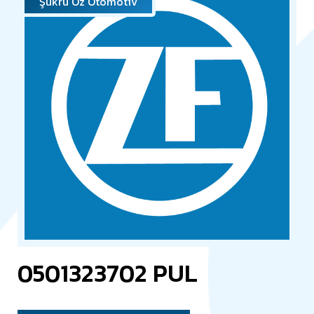
Şükrü Öz Otomotiv
0501323702 PUL