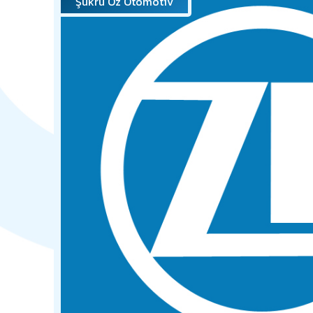
Şükrü Öz Otomotiv