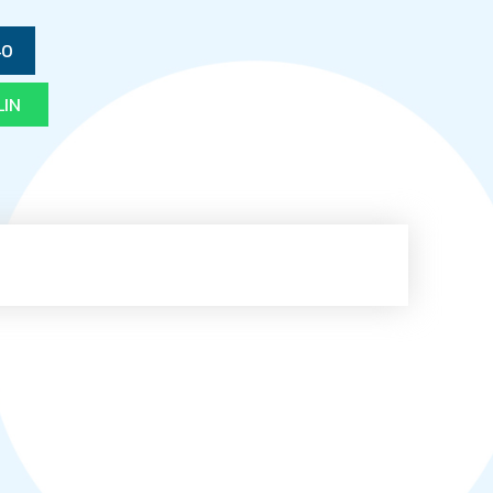
40
LIN