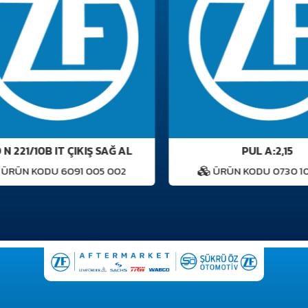
 221/10B IT ÇIKIŞ SAĞ AL
PUL A:2,15
RÜN KODU 6091 005 002
ÜRÜN KODU 0730 106