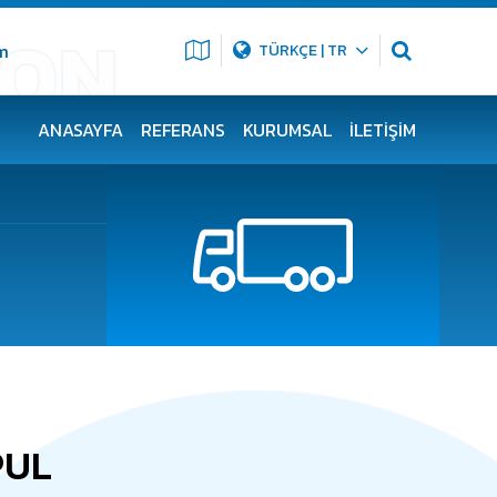
m
TÜRKÇE | TR
ANASAYFA
REFERANS
KURUMSAL
İLETIŞIM
PUL