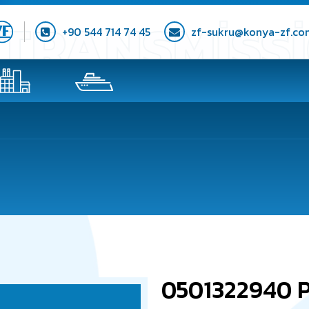
+90 544 714 74 45
zf-sukru@konya-zf.co
0501322940 