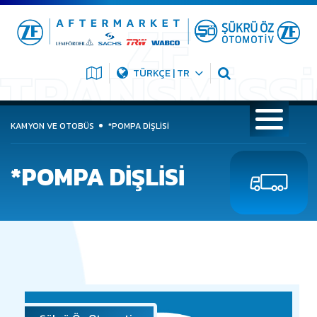
TÜRKÇE | TR
KAMYON VE OTOBÜS
*POMPA DİŞLİSİ
*POMPA DİŞLİSİ