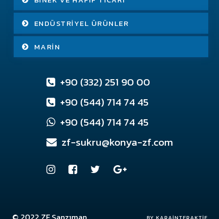
ENDÜSTRIYEL ÜRÜNLER
MARIN
+90 (332) 251 90 00
+90 (544) 714 74 45
+90 (544) 714 74 45
zf-sukru@konya-zf.com
© 2022
ZF Şanzıman
Konya Web Tasarım