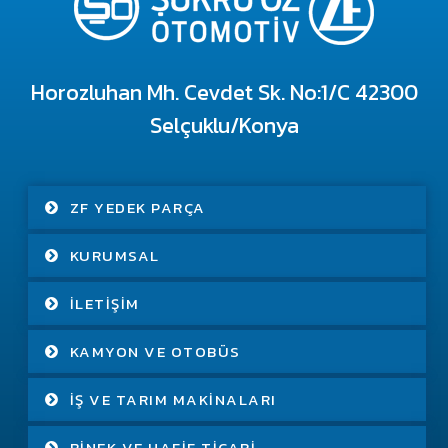
Horozluhan Mh. Cevdet Sk. No:1/C 42300
Selçuklu/Konya
ZF YEDEK PARÇA
KURUMSAL
İLETIŞIM
KAMYON VE OTOBÜS
İŞ VE TARIM MAKINALARI
BINEK VE HAFIF TICARI