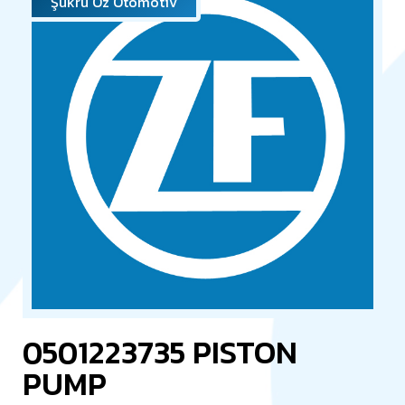
Şükrü Öz Otomotiv
0501223735 PISTON
PUMP