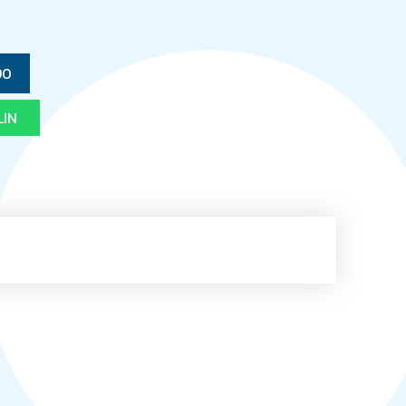
90
LIN