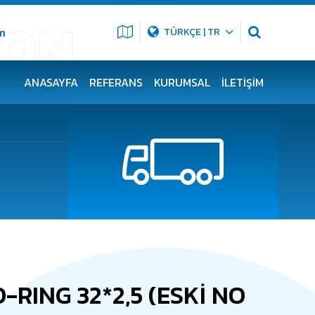
m
TÜRKÇE | TR
ANASAYFA
REFERANS
KURUMSAL
İLETIŞIM
-RING 32*2,5 (ESKI NO