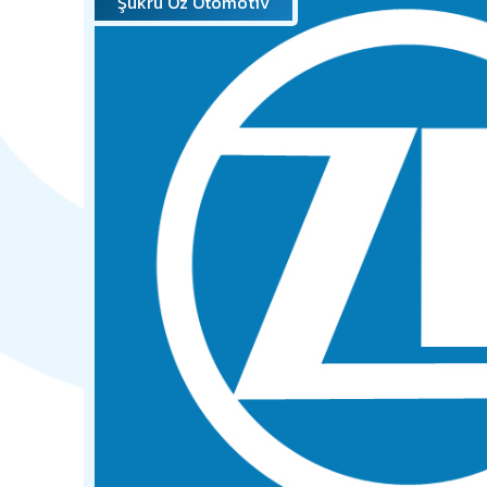
Şükrü Öz Otomotiv