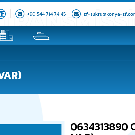
+90 544 714 74 45
zf-sukru@konya-zf.co
 VAR)
0634313890 O