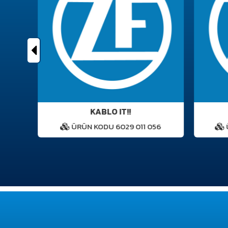
KABLO IT!!
1
ÜRÜN KODU 6029 011 056
Ü