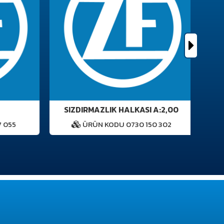
SIZDIRMAZLIK HALKASI A:2,00
G
 055
ÜRÜN KODU 0730 150 302