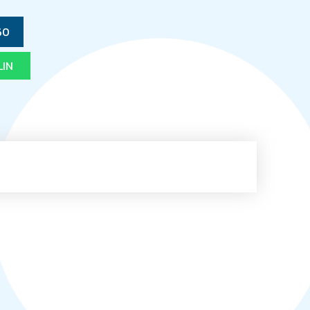
60
LIN