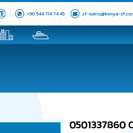
+90 544 714 74 45
zf-sukru@konya-zf.co
0501337860 