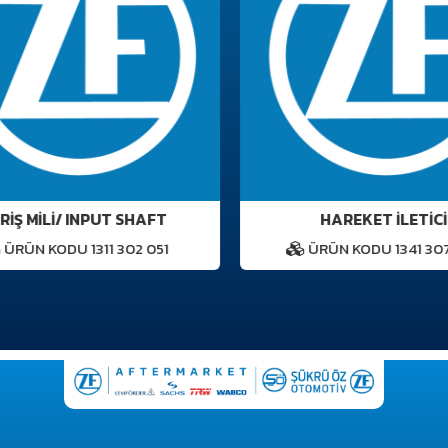
RİŞ MİLİ/ INPUT SHAFT
HAREKET İLETİCİ
ÜRÜN KODU 1311 302 051
ÜRÜN KODU 1341 307