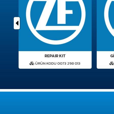
REPAIR KIT
Gİ
1
ÜRÜN KODU 0073 298 013