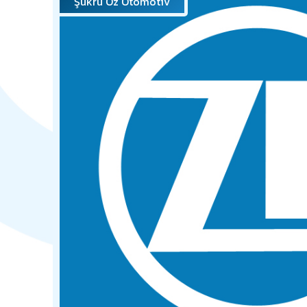
Şükrü Öz Otomotiv