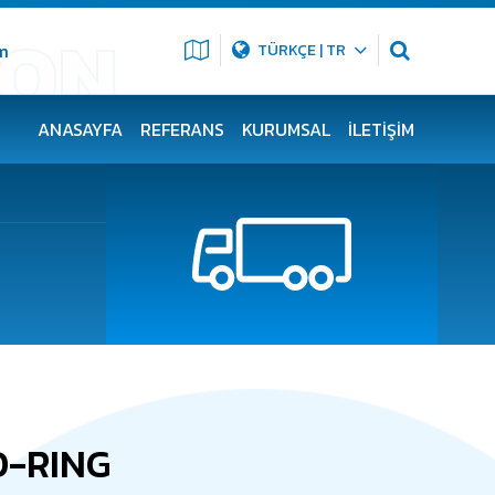
m
TÜRKÇE | TR
ANASAYFA
REFERANS
KURUMSAL
İLETIŞIM
O-RING