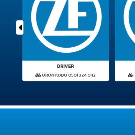
DRIVER
0
ÜRÜN KODU 0501 324 042
Ü