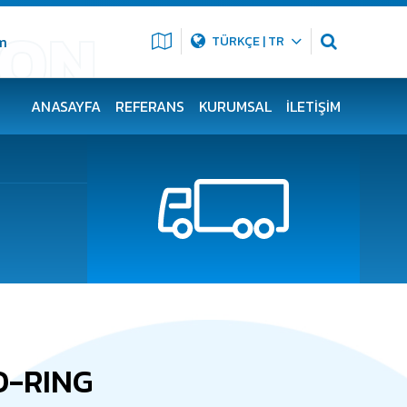
m
TÜRKÇE | TR
ANASAYFA
REFERANS
KURUMSAL
İLETIŞIM
O-RING