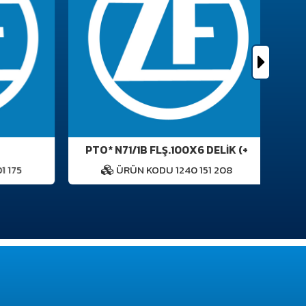
PTO* N71/1B FLŞ.100X6 DELIK (+
 175
ÜRÜN KODU 1240 151 208