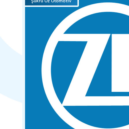
Şükrü Öz Otomotiv