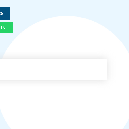
88
LIN