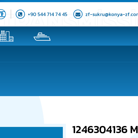
+90 544 714 74 45
zf-sukru@konya-zf.co
1246304136 M