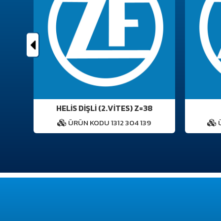
HELİS DİŞLİ (2.VİTES) Z=38
6
ÜRÜN KODU 1312 304 139
Ü