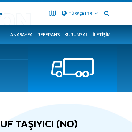
m
TÜRKÇE | TR
ANASAYFA
REFERANS
KURUMSAL
İLETIŞIM
UF TAŞIYICI (NO)