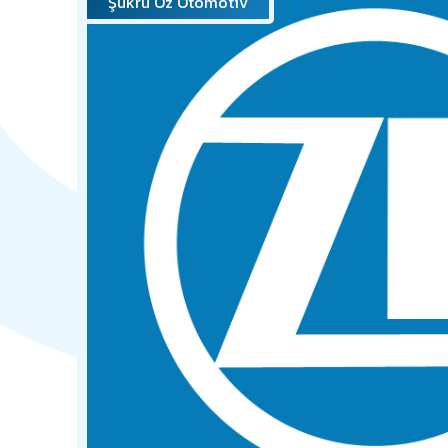
Şükrü Öz Otomotiv