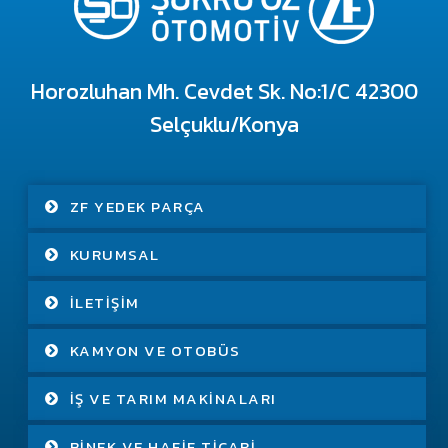
Horozluhan Mh. Cevdet Sk. No:1/C 42300
Selçuklu/Konya
ZF YEDEK PARÇA
KURUMSAL
İLETIŞIM
KAMYON VE OTOBÜS
İŞ VE TARIM MAKINALARI
BINEK VE HAFIF TICARI