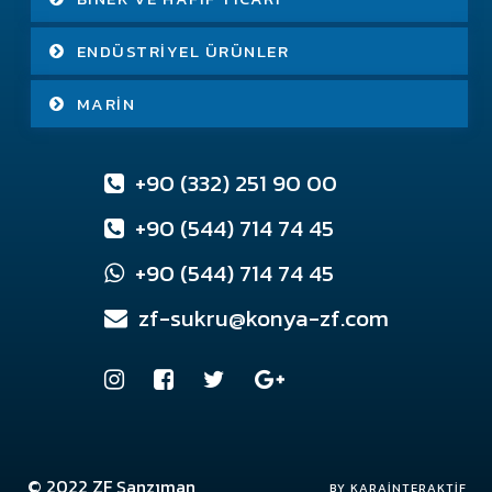
ENDÜSTRIYEL ÜRÜNLER
MARIN
+90 (332) 251 90 00
+90 (544) 714 74 45
+90 (544) 714 74 45
zf-sukru@konya-zf.com
© 2022
ZF Şanzıman
Konya Web Tasarım