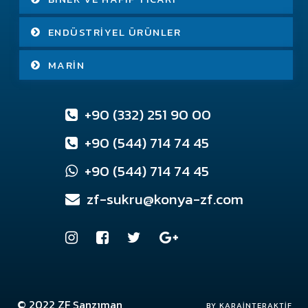
ENDÜSTRIYEL ÜRÜNLER
MARIN
+90 (332) 251 90 00
+90 (544) 714 74 45
+90 (544) 714 74 45
zf-sukru@konya-zf.com
© 2022
ZF Şanzıman
Konya Web Tasarım