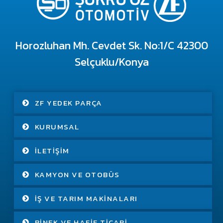
Horozluhan Mh. Cevdet Sk. No:1/C 42300
Selçuklu/Konya
ZF YEDEK PARÇA
KURUMSAL
İLETIŞIM
KAMYON VE OTOBÜS
İŞ VE TARIM MAKINALARI
BINEK VE HAFIF TICARI