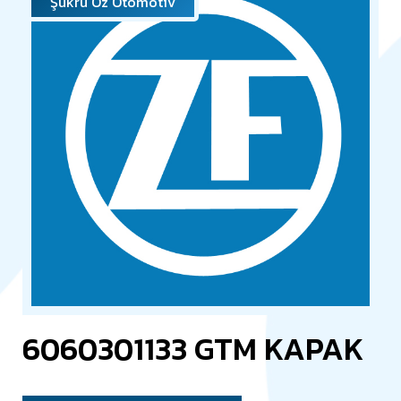
Şükrü Öz Otomotiv
6060301133 GTM KAPAK