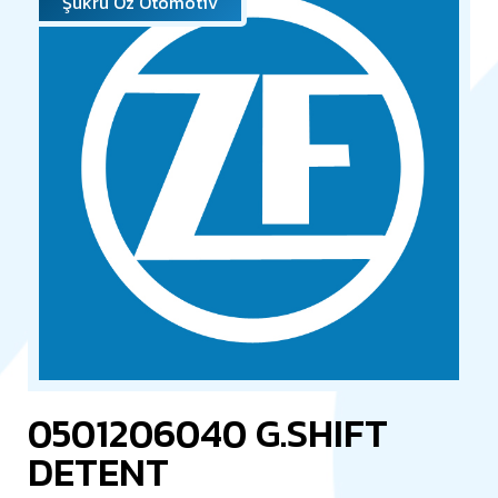
Şükrü Öz Otomotiv
0501206040 G.SHIFT
DETENT