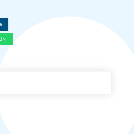
59
LIN