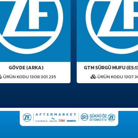
GÖVDE (ARKA)
GTM SÜRGÜ MUFU (ES:130
ÜRÜN KODU 1308 301 235
ÜRÜN KODU 1307 304