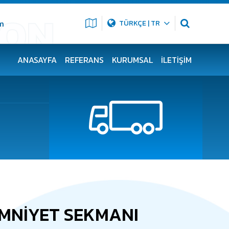
m
TÜRKÇE | TR
ANASAYFA
REFERANS
KURUMSAL
İLETIŞIM
EMNİYET SEKMANI