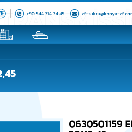
+90 544 714 74 45
zf-sukru@konya-zf.co
,45
0630501159 