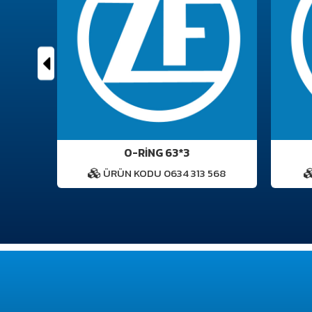
O-RİNG 63*3
3
ÜRÜN KODU 0634 313 568