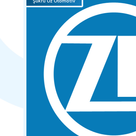
Şükrü Öz Otomotiv