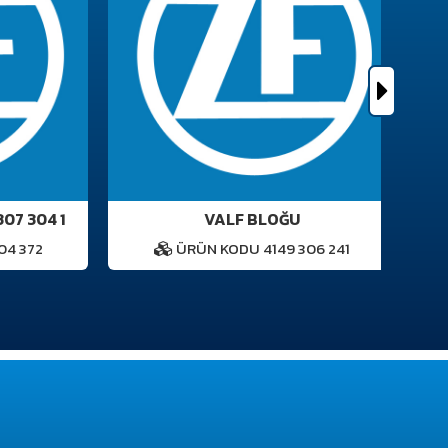
7 304 1
VALF BLOĞU
 372
ÜRÜN KODU 4149 306 241