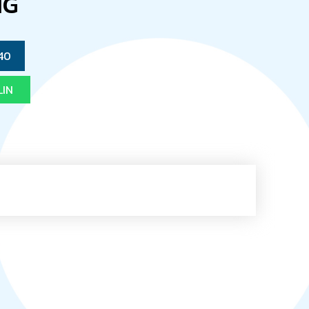
NG
40
LIN