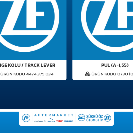
E KOLU / TRACK LEVER
PUL (A=1,55)
RÜN KODU 4474 375 034
ÜRÜN KODU 0730 104