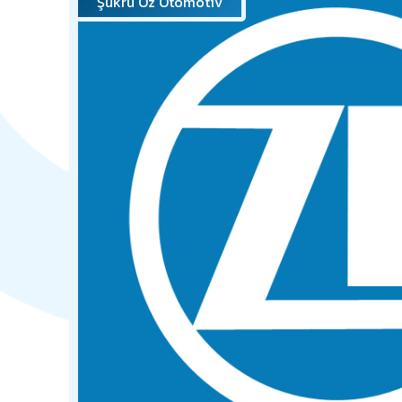
Şükrü Öz Otomotiv