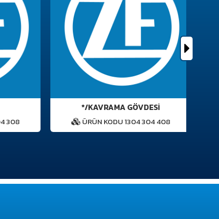
*/KAVRAMA GÖVDESİ
GÖ
 308
ÜRÜN KODU 1304 304 408