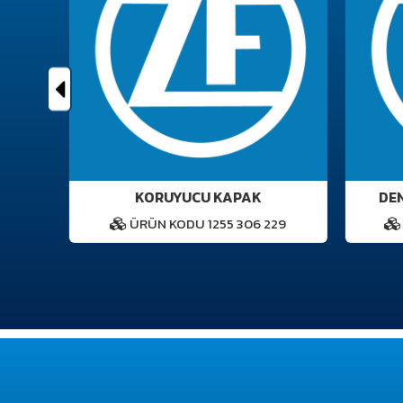
KORUYUCU KAPAK
DENG
4
ÜRÜN KODU 1255 306 229
Ü