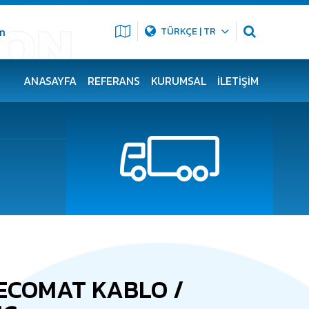
m
TÜRKÇE | TR
ANASAYFA
REFERANS
KURUMSAL
İLETIŞIM
ECOMAT KABLO /