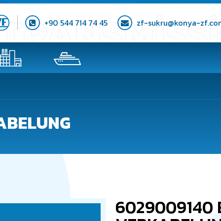
+90 544 714 74 45
zf-sukru@konya-zf.co
KABELUNG
6029009140 