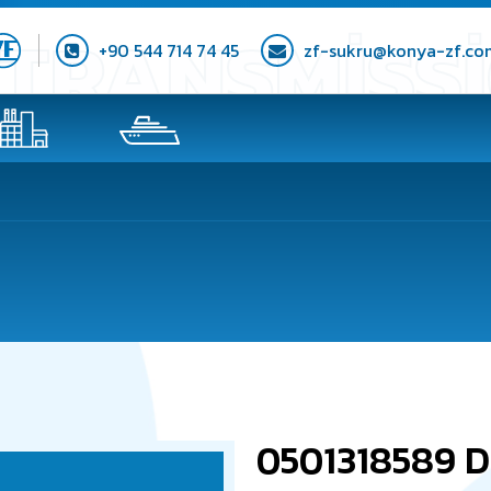
+90 544 714 74 45
zf-sukru@konya-zf.co
0501318589 D