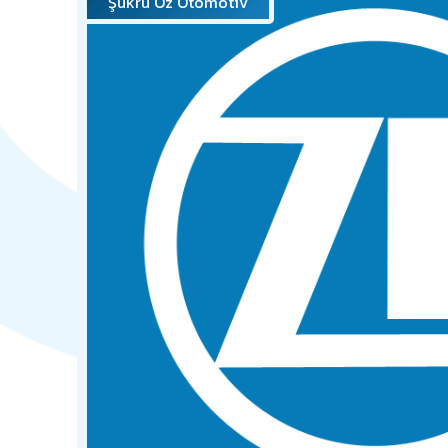
Şükrü Öz Otomotiv