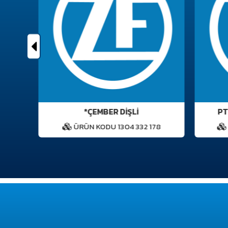
*ÇEMBER DİŞLİ
PTO
ÜRÜN KODU 1304 332 178
Ü