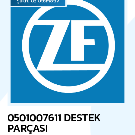
Şükrü Öz Otomotiv
0501007611 DESTEK
PARÇASI