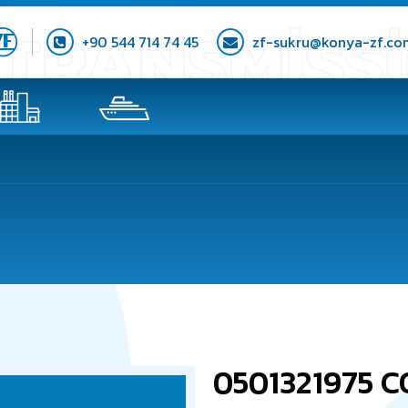
+90 544 714 74 45
zf-sukru@konya-zf.co
0501321975 