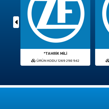
*TAHRİK MİLİ
5
ÜRÜN KODU 1269 298 942
Ü