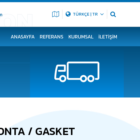
m
TÜRKÇE | TR
ANASAYFA
REFERANS
KURUMSAL
İLETIŞIM
CONTA / GASKET