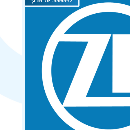
Şükrü Öz Otomotiv