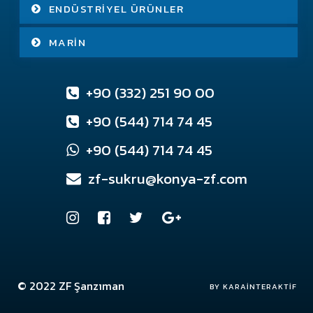
ENDÜSTRIYEL ÜRÜNLER
MARIN
+90 (332) 251 90 00
+90 (544) 714 74 45
+90 (544) 714 74 45
zf-sukru@konya-zf.com
© 2022
ZF Şanzıman
Konya Web Tasarım