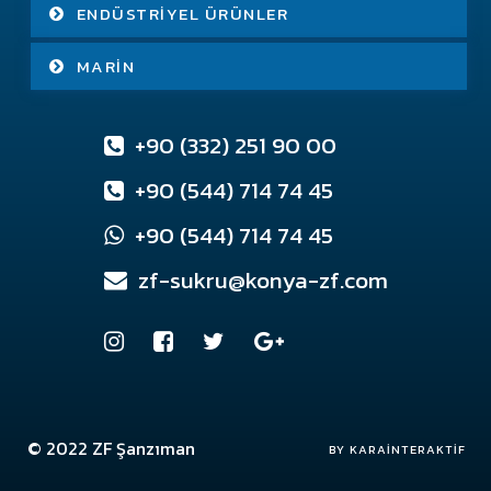
ENDÜSTRIYEL ÜRÜNLER
MARIN
+90 (332) 251 90 00
+90 (544) 714 74 45
+90 (544) 714 74 45
zf-sukru@konya-zf.com
© 2022
ZF Şanzıman
Konya Web Tasarım