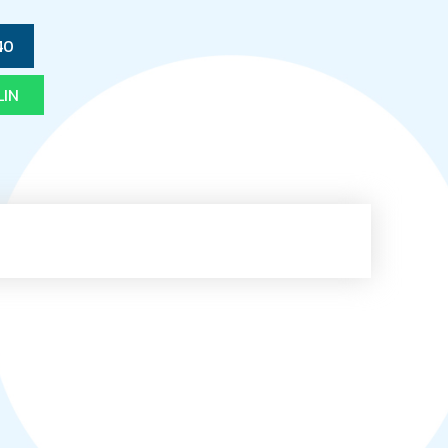
40
LIN