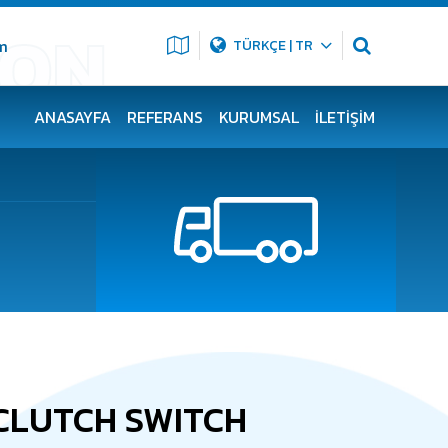
m
TÜRKÇE | TR
ANASAYFA
REFERANS
KURUMSAL
İLETIŞIM
CLUTCH SWITCH