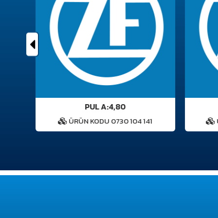
PUL A:4,80
4
ÜRÜN KODU 0730 104 141
Ü