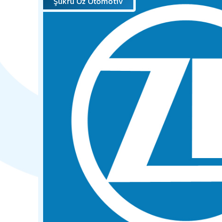
Şükrü Öz Otomotiv