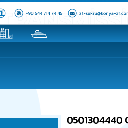
+90 544 714 74 45
zf-sukru@konya-zf.co
0501304440 