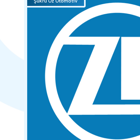
Şükrü Öz Otomotiv