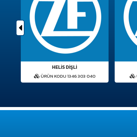
HELİS DİŞLİ
1
ÜRÜN KODU 1346 303 040