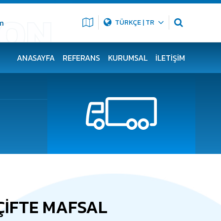
m
TÜRKÇE | TR
ANASAYFA
REFERANS
KURUMSAL
İLETIŞIM
ÇİFTE MAFSAL