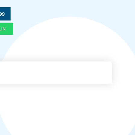
99
LIN