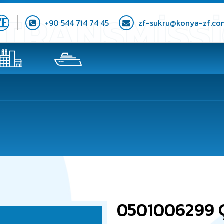
+90 544 714 74 45
zf-sukru@konya-zf.co
0501006299 