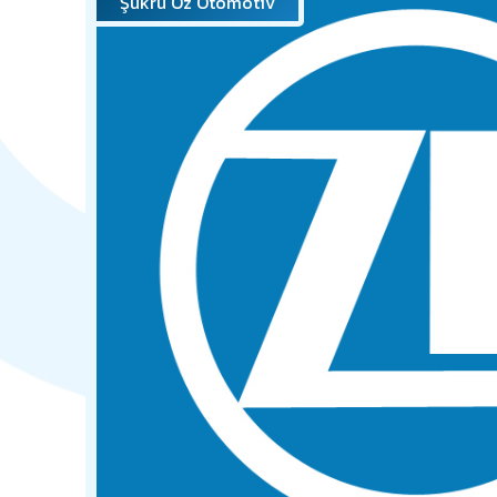
Şükrü Öz Otomotiv