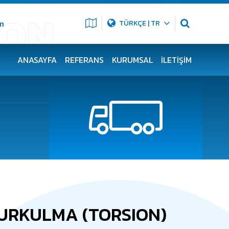
m
TÜRKÇE | TR
ANASAYFA
REFERANS
KURUMSAL
İLETIŞIM
BURKULMA (TORSION)