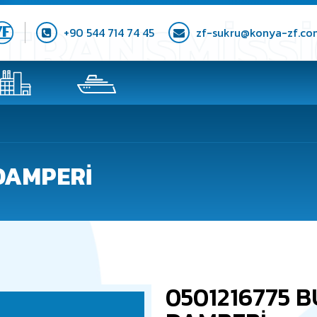
+90 544 714 74 45
zf-sukru@konya-zf.co
DAMPERİ
0501216775 