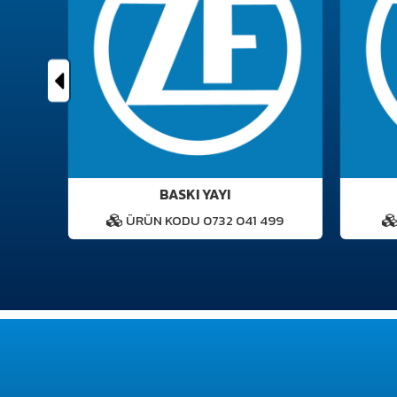
 1
BASKI YAYI
8
ÜRÜN KODU 0732 041 499