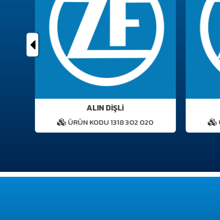
ALIN DİŞLİ
2
ÜRÜN KODU 1318 302 020
Ü