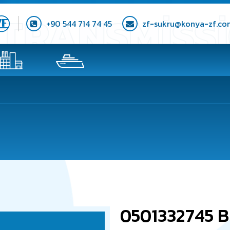
+90 544 714 74 45
zf-sukru@konya-zf.co
0501332745 