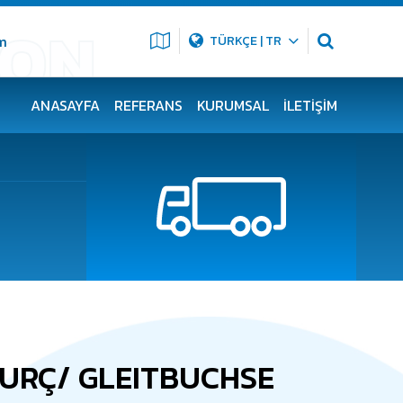
m
TÜRKÇE | TR
ANASAYFA
REFERANS
KURUMSAL
İLETIŞIM
BURÇ/ GLEITBUCHSE