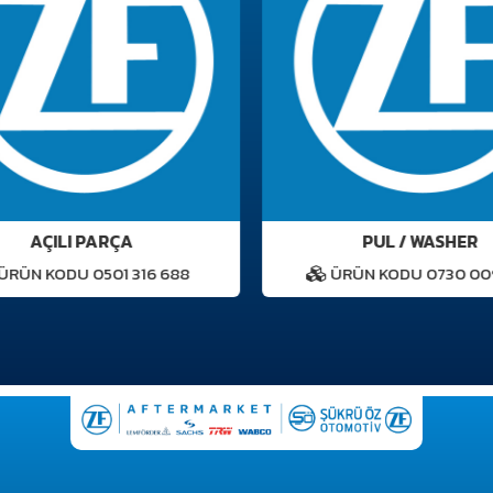
AÇILI PARÇA
PUL / WASHER
RÜN KODU 0501 316 688
ÜRÜN KODU 0730 009