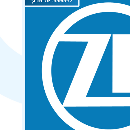
Şükrü Öz Otomotiv