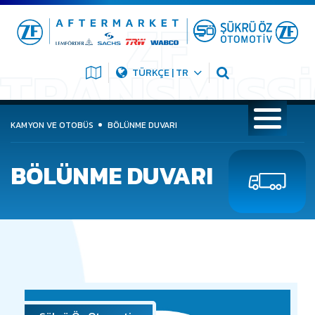
TÜRKÇE | TR
KAMYON VE OTOBÜS
BÖLÜNME DUVARI
BÖLÜNME DUVARI