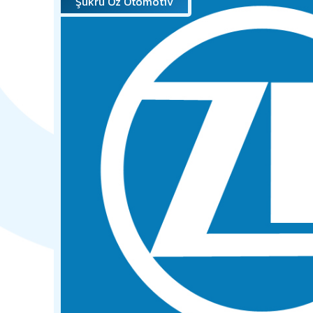
Şükrü Öz Otomotiv