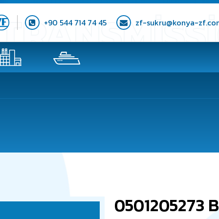
+90 544 714 74 45
zf-sukru@konya-zf.co
0501205273 