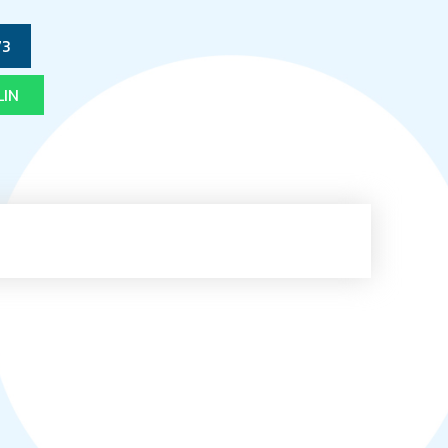
73
LIN