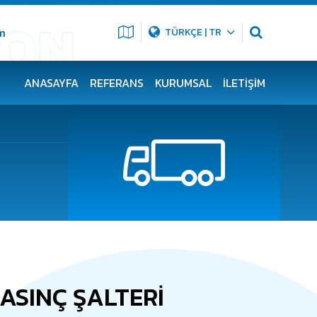
m
TÜRKÇE | TR
ANASAYFA
REFERANS
KURUMSAL
İLETIŞIM
BASINÇ ŞALTERİ