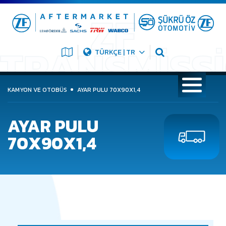
TÜRKÇE | TR
KAMYON VE OTOBÜS
AYAR PULU 70X90X1,4
AYAR PULU
70X90X1,4