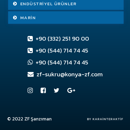
ENDÜSTRIYEL ÜRÜNLER
MARIN
+90 (332) 251 90 00
+90 (544) 714 74 45
+90 (544) 714 74 45
zf-sukru@konya-zf.com
© 2022
ZF Şanzıman
Konya Web Tasarım