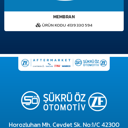
MEMBRAN
ÜRÜN KODU 4139 330 594
Horozluhan Mh. Cevdet Sk. No:1/C 42300