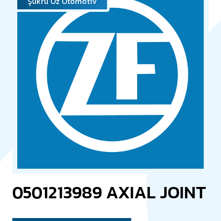
Şükrü Öz Otomotiv
0501213989 AXIAL JOINT