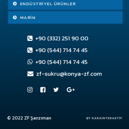
ENDÜSTRIYEL ÜRÜNLER
MARIN
+90 (332) 251 90 00
+90 (544) 714 74 45
+90 (544) 714 74 45
zf-sukru@konya-zf.com
© 2022
ZF Şanzıman
Konya Web Tasarım