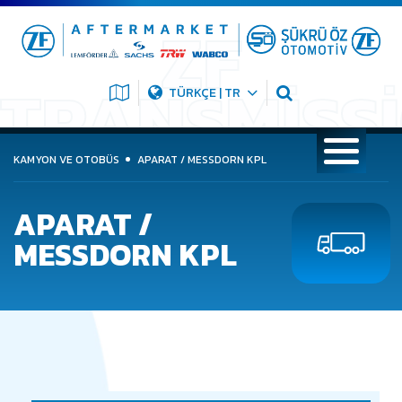
TÜRKÇE | TR
KAMYON VE OTOBÜS
APARAT / MESSDORN KPL
APARAT /
MESSDORN KPL